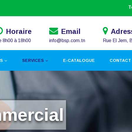
T
Horaire
Email
Adres
e 8h00 à 18h00
info@bsp.com.tn
Rue El Jem, 
TS
SERVICES
E-CATALOGUE
CONTACT
mercial