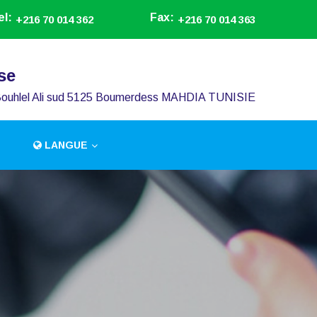
el:
Fax:
+216 70 014 362
+216 70 014 363
se
Bouhlel Ali sud 5125 Boumerdess MAHDIA TUNISIE
LANGUE