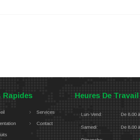
s Rapides
Heures De Travail
eil
Services
Lun-Vend:
De 8.00 à
entation
Contact
Samedi:
De 8.00 à
uits
Dimanche: