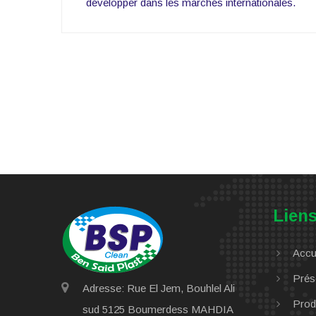
développer dans les marchés internationales.
Lien
Accu
Prés
Adresse: Rue El Jem, Bouhlel Ali
Prod
sud 5125 Boumerdess MAHDIA